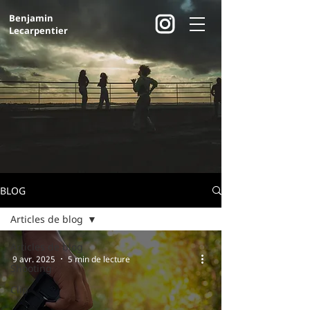
Benjamin
Lecarpentier
BLOG
Articles de blog
Articles de blog
9 avr. 2025
5 min de lecture
Shooting
Clip