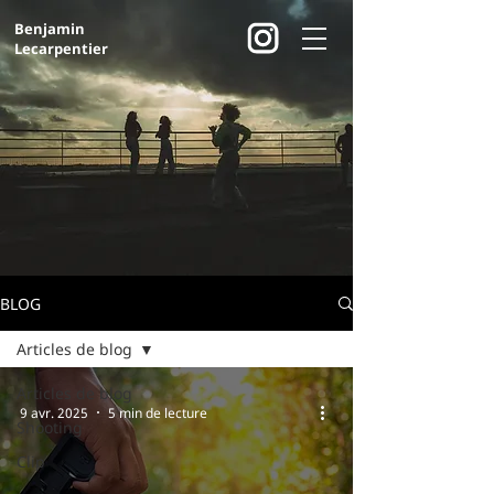
Benjamin
Lecarpentier
BLOG
Articles de blog
Articles de blog
9 avr. 2025
5 min de lecture
Shooting
Clip