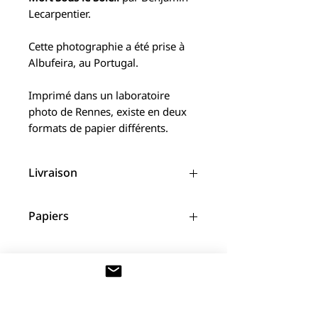
Lecarpentier.
Cette photographie a été prise à
Albufeira, au Portugal.
Imprimé dans un laboratoire
photo de Rennes, existe en deux
formats de papier différents.
Livraison
Une remise en main propre est
Papiers
possible sur
Rennes et alentours
afin d'éviter les frais de port et
Semi Mat : Ipsojet Photo pearl (300
avoir un
délai de livraison plus
g/m2)
court.
Fine Art : Fine-art Baryta Satin (300
Articles similaires
g/m2)
Pour les livraisons hors Bretagne,
les délais habituels s'appliquent. 4